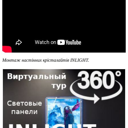
Монтаж настінних крісталайтів INLIGHT.