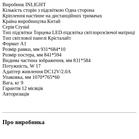
Виробник
INLIGHT
Кількість сторін з підсвіткою
Одна сторона
Кріплення
настінне на дистанційних тримачах
Країна виробництва
Китай
Серія
Crystal
Тип підсвітки
Торцева LED-підсвітка світлорозсіючої матриці
Тип світлової панелі
Крісталайт
Формат
А1
Розмір рамки, мм
931*684*10
Розмір постера, мм
841*594
Видима частина зображення, мм
831*584
Потужність, W
17
Адаптер живлення
DC12V/2.0A
Упаковка, мм
1070*765*60
Вага, кг
9
Гарантія
12 місяців
Авторизація
Про виробника