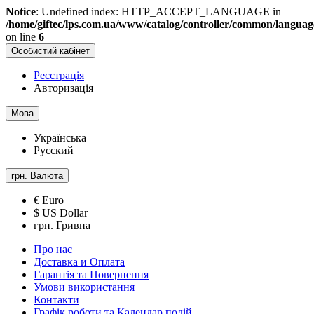
Notice
: Undefined index: HTTP_ACCEPT_LANGUAGE in
/home/giftec/lps.com.ua/www/catalog/controller/common/langua
on line
6
Особистий кабінет
Реєстрація
Авторизація
Мова
Українська
Русский
грн.
Валюта
€ Euro
$ US Dollar
грн. Гривна
Про нас
Доставка и Оплата
Гарантія та Повернення
Умови використання
Контакти
Графік роботи та Календар подій