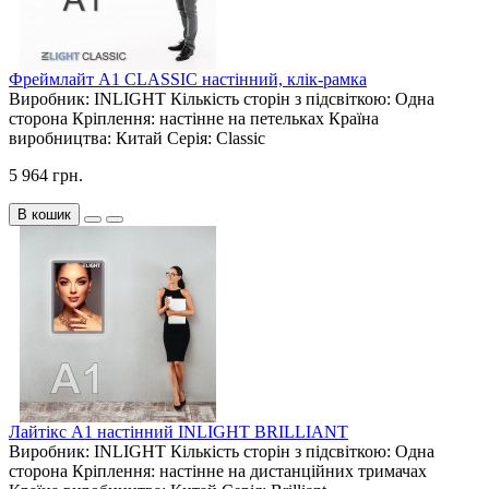
Фреймлайт А1 CLASSIC настінний, клік-рамка
Виробник:
INLIGHT
Кількість сторін з підсвіткою:
Одна
сторона
Кріплення:
настінне на петельках
Країна
виробництва:
Китай
Серія:
Classic
5 964 грн.
В кошик
Лайтікс А1 настінний INLIGHT BRILLIANT
Виробник:
INLIGHT
Кількість сторін з підсвіткою:
Одна
сторона
Кріплення:
настінне на дистанційних тримачах