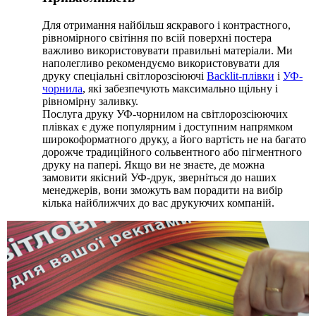
Для отримання найбільш яскравого і контрастного,
рівномірного світіння по всій поверхні постера
важливо використовувати правильні матеріали. Ми
наполегливо рекомендуємо використовувати для
друку спеціальні світлорозсіюючі
Backlit-плівки
і
УФ-
чорнила
, які забезпечують максимально щільну і
рівномірну заливку.
Послуга друку УФ-чорнилом на світлорозсіюючих
плівках є дуже популярним і доступним напрямком
широкоформатного друку, а його вартість не на багато
дорожче традиційного сольвентного або пігментного
друку на папері. Якщо ви не знаєте, де можна
замовити якісний УФ-друк, зверніться до наших
менеджерів, вони зможуть вам порадити на вибір
кілька найближчих до вас друкуючих компаній.