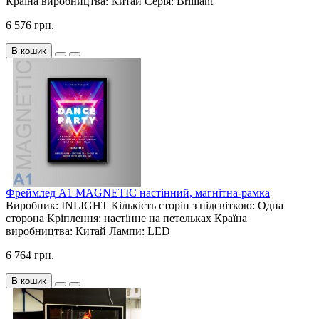
Країна виробництва:
Китай
Серія:
Brilliant
6 576 грн.
В кошик
Фреймлед А1 MAGNETIC настінний, магнітна-рамка
Виробник:
INLIGHT
Кількість сторін з підсвіткою:
Одна
сторона
Кріплення:
настінне на петельках
Країна
виробництва:
Китай
Лампи:
LED
6 764 грн.
В кошик