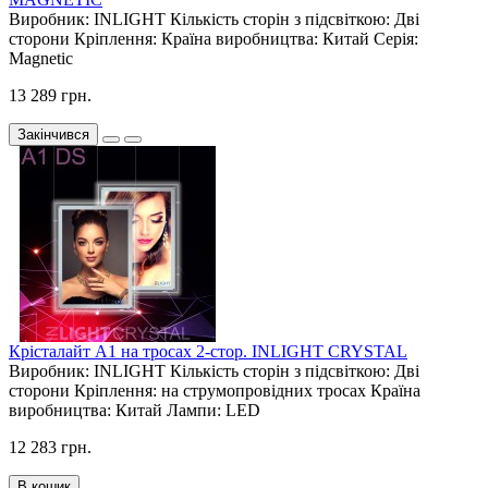
Виробник:
INLIGHT
Кількість сторін з підсвіткою:
Дві
сторони
Кріплення:
Країна виробництва:
Китай
Серія:
Magnetic
13 289 грн.
Закінчився
Крісталайт А1 на тросах 2-стор. INLIGHT CRYSTAL
Виробник:
INLIGHT
Кількість сторін з підсвіткою:
Дві
сторони
Кріплення:
на струмопровідних тросах
Країна
виробництва:
Китай
Лампи:
LED
12 283 грн.
В кошик