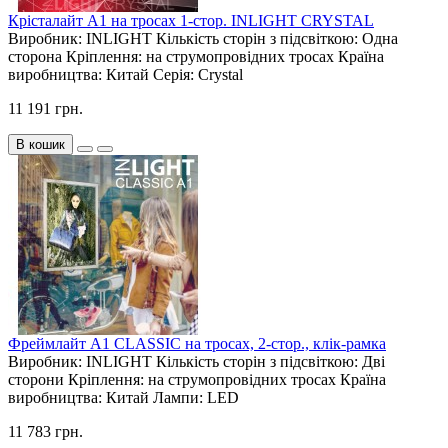
Крісталайт А1 на тросах 1-стор. INLIGHT CRYSTAL
Виробник:
INLIGHT
Кількість сторін з підсвіткою:
Одна
сторона
Кріплення:
на струмопровідних тросах
Країна
виробництва:
Китай
Серія:
Crystal
11 191 грн.
В кошик
Фреймлайт А1 CLASSIC на тросах, 2-стор., клік-рамка
Виробник:
INLIGHT
Кількість сторін з підсвіткою:
Дві
сторони
Кріплення:
на струмопровідних тросах
Країна
виробництва:
Китай
Лампи:
LED
11 783 грн.