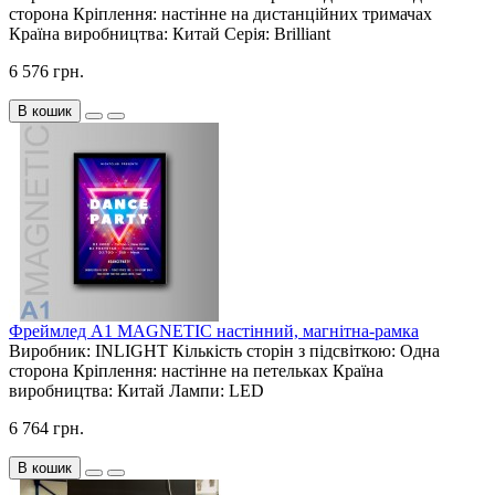
сторона
Кріплення:
настінне на дистанційних тримачах
Країна виробництва:
Китай
Серія:
Brilliant
6 576 грн.
В кошик
Фреймлед А1 MAGNETIC настінний, магнітна-рамка
Виробник:
INLIGHT
Кількість сторін з підсвіткою:
Одна
сторона
Кріплення:
настінне на петельках
Країна
виробництва:
Китай
Лампи:
LED
6 764 грн.
В кошик