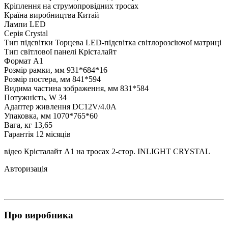
Кріплення
на струмопровідних тросах
Країна виробництва
Китай
Лампи
LED
Серія
Crystal
Тип підсвітки
Торцева LED-підсвітка світлорозсіючої матриці
Тип світлової панелі
Крісталайт
Формат
А1
Розмір рамки, мм
931*684*16
Розмір постера, мм
841*594
Видима частина зображення, мм
831*584
Потужність, W
34
Адаптер живлення
DC12V/4.0A
Упаковка, мм
1070*765*60
Вага, кг
13,65
Гарантія
12 місяців
відео Крісталайт А1 на тросах 2-стор. INLIGHT CRYSTAL
Авторизація
Про виробника