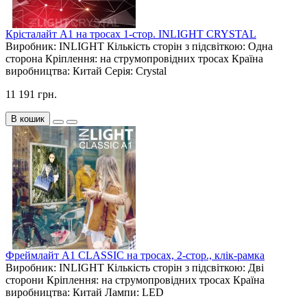
Крісталайт А1 на тросах 1-стор. INLIGHT CRYSTAL
Виробник:
INLIGHT
Кількість сторін з підсвіткою:
Одна
сторона
Кріплення:
на струмопровідних тросах
Країна
виробництва:
Китай
Серія:
Crystal
11 191 грн.
В кошик
Фреймлайт А1 CLASSIC на тросах, 2-стор., клік-рамка
Виробник:
INLIGHT
Кількість сторін з підсвіткою:
Дві
сторони
Кріплення:
на струмопровідних тросах
Країна
виробництва:
Китай
Лампи:
LED