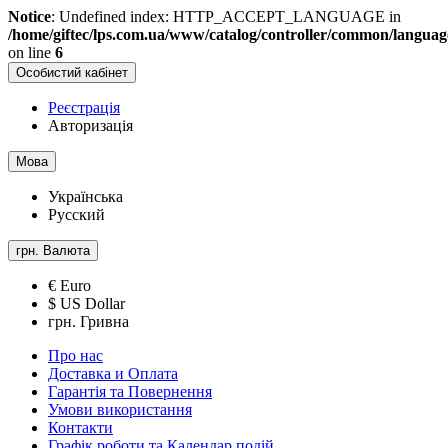
Notice
: Undefined index: HTTP_ACCEPT_LANGUAGE in
/home/giftec/lps.com.ua/www/catalog/controller/common/langua
on line
6
Особистий кабінет
Реєстрація
Авторизація
Мова
Українська
Русский
грн.
Валюта
€ Euro
$ US Dollar
грн. Гривна
Про нас
Доставка и Оплата
Гарантія та Повернення
Умови використання
Контакти
Графік роботи та Календар подій