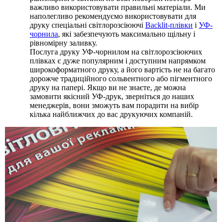
важливо використовувати правильні матеріали. Ми
наполегливо рекомендуємо використовувати для
друку спеціальні світлорозсіюючі
Backlit-плівки
і
УФ-
чорнила
, які забезпечують максимально щільну і
рівномірну заливку.
Послуга друку УФ-чорнилом на світлорозсіюючих
плівках є дуже популярним і доступним напрямком
широкоформатного друку, а його вартість не на багато
дорожче традиційного сольвентного або пігментного
друку на папері. Якщо ви не знаєте, де можна
замовити якісний УФ-друк, зверніться до наших
менеджерів, вони зможуть вам порадити на вибір
кілька найближчих до вас друкуючих компаній.