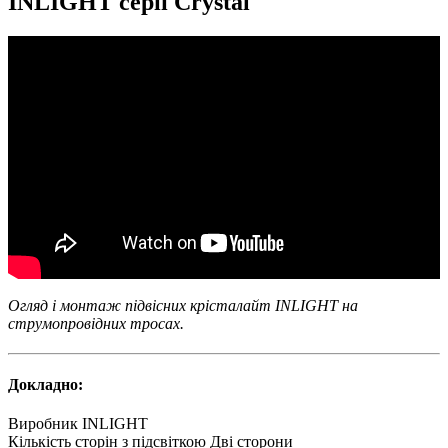
INLIGHT серії Crystal
Огляд і монтаж підвісних крісталайт INLIGHT на
струмопровідних тросах.
Докладно:
Виробник
INLIGHT
Кількість сторін з підсвіткою
Дві сторони