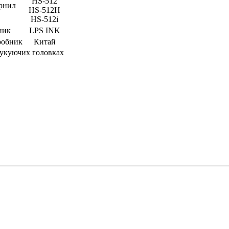
HS-512
орнил
HS-512H
HS-512i
ник
LPS INK
робник
Китай
рукуючих головках