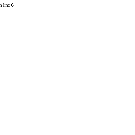
n line
6