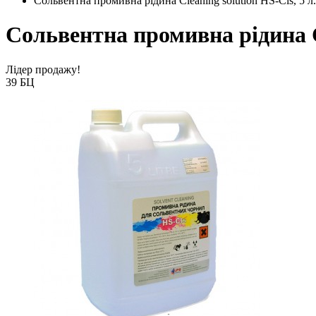
Сольвентна промивна рідина Cleaning solution HS-Cls, 5 л. 
Сольвентна промивна рідина Cle
Лідер продажу!
39 БЦ