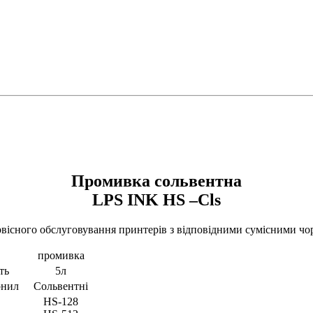
Промивка сольвентна
LPS INK HS –Cls
ервісного обслуговування принтерів з відповідними сумісними ч
промивка
ть
5л
рнил
Сольвентні
HS-128