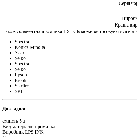
Серія ч
Вироб
Країна ви
Також сольвентна промивка HS –Cls може застосовуватися в д
Spectra
Konica Minolta
Xaar
Seiko
Spectra
Seiko
Epson
Ricoh
Starfire
SPT
Докладно:
ємність
5 л
Вид матеріалів
промивка
Виробник
LPS INK