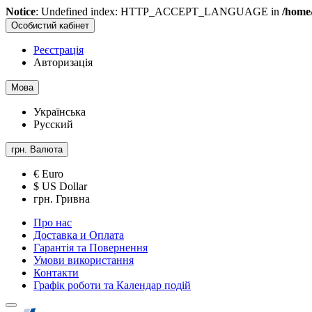
Notice
: Undefined index: HTTP_ACCEPT_LANGUAGE in
/home
Особистий кабінет
Реєстрація
Авторизація
Мова
Українська
Русский
грн.
Валюта
€ Euro
$ US Dollar
грн. Гривна
Про нас
Доставка и Оплата
Гарантія та Повернення
Умови використання
Контакти
Графік роботи та Календар подій