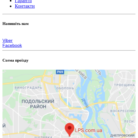
Гарантії
Контакти
Напишіть нам
zakaz@lps.com.ua
Viber
Facebook
Схема проїзду