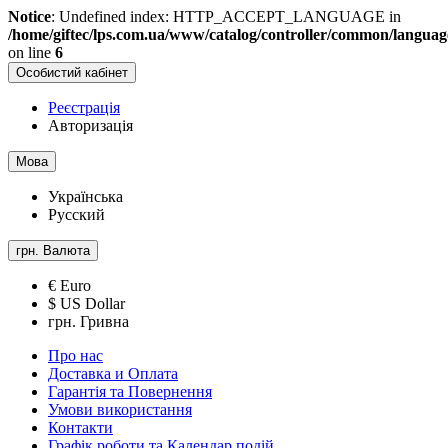
Notice
: Undefined index: HTTP_ACCEPT_LANGUAGE in
/home/giftec/lps.com.ua/www/catalog/controller/common/langua
on line
6
Особистий кабінет
Реєстрація
Авторизація
Мова
Українська
Русский
грн.
Валюта
€ Euro
$ US Dollar
грн. Гривна
Про нас
Доставка и Оплата
Гарантія та Повернення
Умови використання
Контакти
Графік роботи та Календар подій