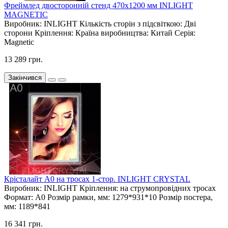
Фреймлед двосторонній стенд 470х1200 мм INLIGHT
MAGNETIC
Виробник:
INLIGHT
Кількість сторін з підсвіткою:
Дві
сторони
Кріплення:
Країна виробництва:
Китай
Серія:
Magnetic
13 289 грн.
Закінчився
Крісталайт А0 на тросах 1-стор. INLIGHT CRYSTAL
Виробник:
INLIGHT
Кріплення:
на струмопровідних тросах
Формат:
А0
Розмір рамки, мм:
1279*931*10
Розмір постера,
мм:
1189*841
16 341 грн.