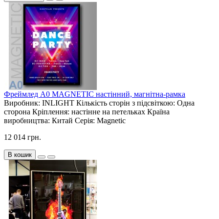
Фреймлед А0 MAGNETIC настінний, магнітна-рамка
Виробник:
INLIGHT
Кількість сторін з підсвіткою:
Одна
сторона
Кріплення:
настінне на петельках
Країна
виробництва:
Китай
Серія:
Magnetic
12 014 грн.
В кошик