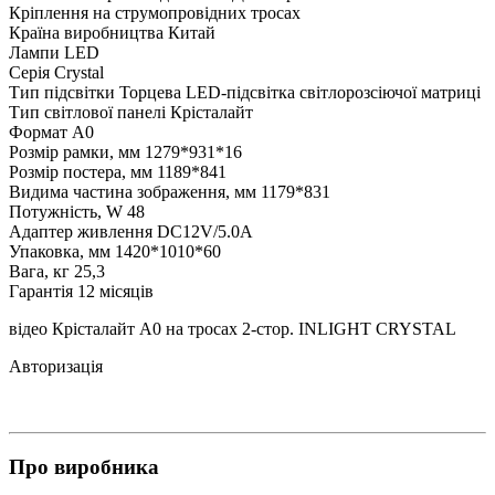
Кріплення
на струмопровідних тросах
Країна виробництва
Китай
Лампи
LED
Серія
Crystal
Тип підсвітки
Торцева LED-підсвітка світлорозсіючої матриці
Тип світлової панелі
Крісталайт
Формат
А0
Розмір рамки, мм
1279*931*16
Розмір постера, мм
1189*841
Видима частина зображення, мм
1179*831
Потужність, W
48
Адаптер живлення
DC12V/5.0A
Упаковка, мм
1420*1010*60
Вага, кг
25,3
Гарантія
12 місяців
відео Крісталайт А0 на тросах 2-стор. INLIGHT CRYSTAL
Авторизація
Про виробника