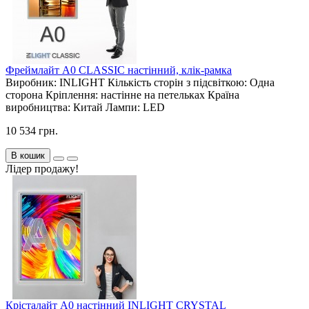
Фреймлайт А0 CLASSIC настінний, клік-рамка
Виробник:
INLIGHT
Кількість сторін з підсвіткою:
Одна
сторона
Кріплення:
настінне на петельках
Країна
виробництва:
Китай
Лампи:
LED
10 534 грн.
В кошик
Лідер продажу!
Крісталайт А0 настінний INLIGHT CRYSTAL