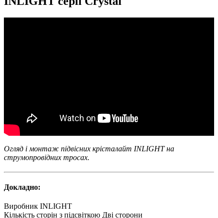
INLIGHT серії Crystal
Огляд і монтаж підвісних крісталайт INLIGHT на
струмопровідних тросах.
Докладно:
Виробник
INLIGHT
Кількість сторін з підсвіткою
Дві сторони