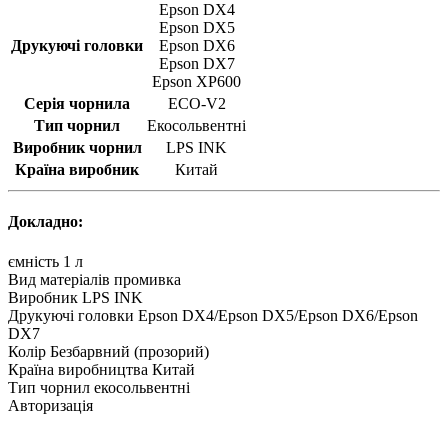
Epson DX4
Epson DX5
Друкуючі головки
Epson DX6
Epson DX7
Epson XP600
Серія чорнила
ECO-V2
Тип чорнил
Екосольвентні
Виробник чорнил
LPS INK
Країна виробник
Китай
Докладно:
ємність
1 л
Вид матеріалів
промивка
Виробник
LPS INK
Друкуючі головки
Epson DX4/Epson DX5/Epson DX6/Epson
DX7
Колір
Безбарвний (прозорий)
Країна виробництва
Китай
Тип чорнил
екосольвентні
Авторизація