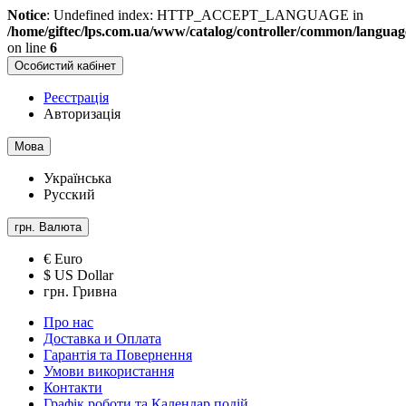
Notice
: Undefined index: HTTP_ACCEPT_LANGUAGE in
/home/giftec/lps.com.ua/www/catalog/controller/common/langua
on line
6
Особистий кабінет
Реєстрація
Авторизація
Мова
Українська
Русский
грн.
Валюта
€ Euro
$ US Dollar
грн. Гривна
Про нас
Доставка и Оплата
Гарантія та Повернення
Умови використання
Контакти
Графік роботи та Календар подій