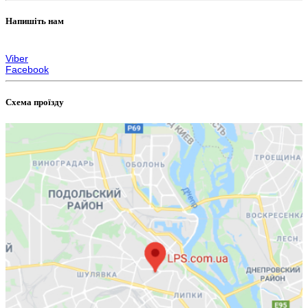
Напишіть нам
zakaz@lps.com.ua
Viber
Facebook
Схема проїзду