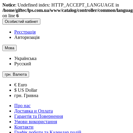
Notice
: Undefined index: HTTP_ACCEPT_LANGUAGE in
/home/giftec/lps.com.ua/www/catalog/controller/common/langua
on line
6
Особистий кабінет
Реєстрація
Авторизація
Мова
Українська
Русский
грн.
Валюта
€ Euro
$ US Dollar
грн. Гривна
Про нас
Доставка и Оплата
Гарантія та Повернення
Умови використання
Контакти
Графік роботи та Календар подій