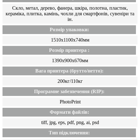
Скло, метал, дерево, фанера, шкіра, полотна, пластик,
кераміка, плитка, камінь, чохли для смартфонів, сувеніри та
ін.
Розмір упаковки:
1510х1100х740мм
Розмір принтера :
1390х900х670мм
Вага принтера (брутто/нетто):
200кг/110кг
Програмне забезпечення (RIP):
PhotoPrint
Формати файлів:
tiff, jpg, eps, pdf, png, ai, psd
Тип підключення: