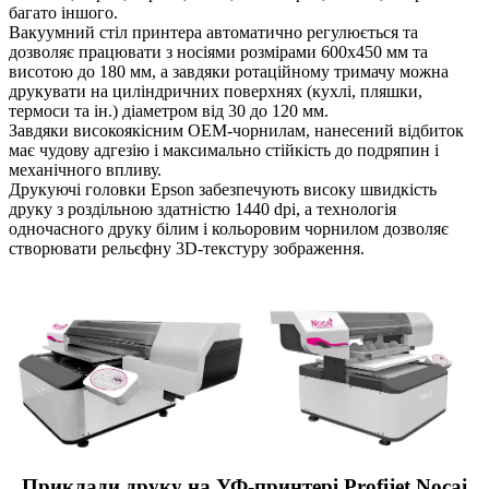
багато іншого.
Вакуумний стіл принтера автоматично регулюється та
дозволяє працювати з носіями розмірами 600х450 мм та
висотою до 180 мм, а завдяки ротаційному тримачу можна
друкувати на циліндричних поверхнях (кухлі, пляшки,
термоси та ін.) діаметром від 30 до 120 мм.
Завдяки високоякісним OEM-чорнилам, нанесений відбиток
має чудову адгезію і максимально стійкість до подряпин і
механічного впливу.
Друкуючі головки Epson забезпечують високу швидкість
друку з роздільною здатністю 1440 dpi, а технологія
одночасного друку білим і кольоровим чорнилом дозволяє
створювати рельєфну 3D-текстуру зображення.
Приклади друку на УФ-принтері Profijet Nocai