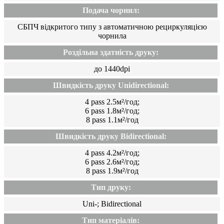
Подача чорнил:
СБПЧ відкритого типу з автоматичною рециркуляцією
чорнила
Роздільна здатність друку:
до 1440dpi
Швидкість друку Unidirectional:
4 pass 2.5м²/год;
6 pass 1.8м²/год;
8 pass 1.1м²/год
Швидкість друку Bidirectional:
4 pass 4.2м²/год;
6 pass 2.6м²/год;
8 pass 1.9м²/год
Тип друку:
Uni-; Bidirectional
Тип матеріалів: