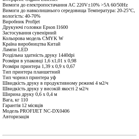
Вимоги до електропостачання
AC 220V±10% >5A 60/50Hz
Вимоги до навколишнього середовища
Температура: 20-25°C,
вологість: 40-70%
Виробник
Profijet
Друкуючі головки
Epson I1600
Застосування
сувенірний
Кольорова модель
CMYK W
Країна виробництва
Китай
Лампи
LED
Роздільна здатність друку
1440dpi
Розміри в упаковці
1,6 x1,01 x 0,98
Розміри принтера
1,39 x 0,9 x 0,67
Тип принтера
планшетний
Тип чорнил принтера
уф
Швидкість друку в продуктивному режимі
4 м2/ч
Швидкість друку у високій якості
2 м2/ч
Ширина друку
0,6 x 0,4 м
Вага, кг
110
Гарантія
12 місяців
Модель
PROFIJET NC-DX0406
Авторизація