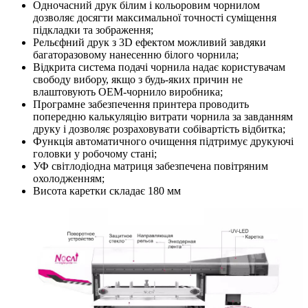
Одночасний друк білим і кольоровим чорнилом
дозволяє досягти максимальної точності суміщення
підкладки та зображення;
Рельєфний друк з 3D ефектом можливий завдяки
багаторазовому нанесенню білого чорнила;
Відкрита система подачі чорнила надає користувачам
свободу вибору, якщо з будь-яких причин не
влаштовують OEM-чорнило виробника;
Програмне забезпечення принтера проводить
попередню калькуляцію витрати чорнила за завданням
друку і дозволяє розраховувати собівартість відбитка;
Функція автоматичного очищення підтримує друкуючі
головки у робочому стані;
УФ світлодіодна матриця забезпечена повітряним
охолодженням;
Висота каретки складає 180 мм