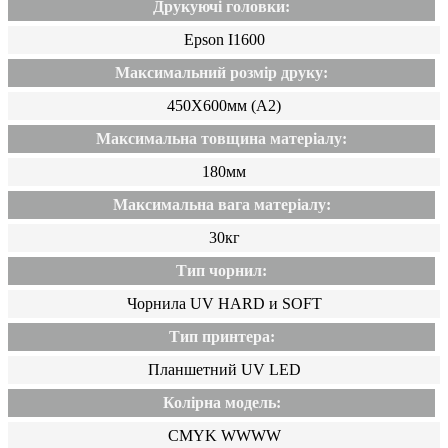
Друкуючі головки:
Epson I1600
Максимальний розмір друку:
450Х600мм (A2)
Максимальна товщина матеріалу:
180мм
Максимальна вага матеріалу:
30кг
Тип чорнил:
Чорнила UV HARD и SOFT
Тип принтера:
Планшетний UV LED
Колірна модель:
CMYK WWWW