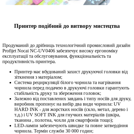
Принтер подібний до витвору мистецтва
Продуманий до дрібниць технологічний промисловий дизайн
Profijet Nocai NC-UV0406 забезпечує високу ергономіку
експлуатації та обслуговування, функціональність та
продуктивність принтера.
Принтер має вбудований захист друкуючої головки від
зіткнення з матеріалом;
Система рециркуляції білого чорнила та нагрівання
чорнила перед подачею в друкуючі головки гарантують
стабільність друку та збереження головок;
Залежно від поставлених завдань і типу носіїв для друку,
виробник пропонує на вибір два види чорнила: UV
HARD INK - для жорстких носіїв (скло, метал, дерево і
т.д.) і UV SOFT INK для гнучких матеріалів (шкіра,
тканина , полотна, чохли для смартфонів тощо);
LED-лампи забезпечують швидке та повне затвердіння
чорнила. Термін служби 30 000 годин;