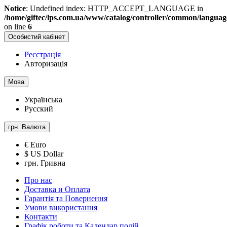
Notice
: Undefined index: HTTP_ACCEPT_LANGUAGE in
/home/giftec/lps.com.ua/www/catalog/controller/common/langua
on line
6
Особистий кабінет
Реєстрація
Авторизація
Мова
Українська
Русский
грн.
Валюта
€ Euro
$ US Dollar
грн. Гривна
Про нас
Доставка и Оплата
Гарантія та Повернення
Умови використання
Контакти
Графік роботи та Календар подій