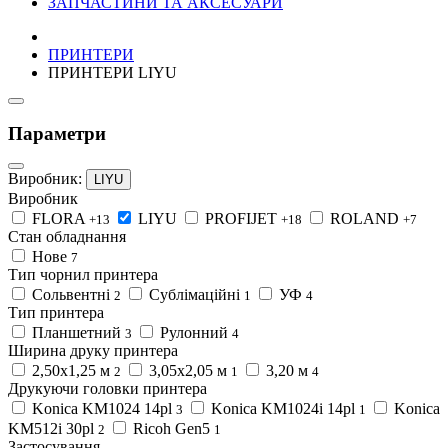
ЗАПЧАСТИНИ ТА АКСЕСУАРИ
ПРИНТЕРИ
ПРИНТЕРИ LIYU
Параметри
Виробник:
LIYU
Виробник
FLORA
LIYU
PROFIJET
ROLAND
+13
+18
+7
Стан обладнання
Нове
7
Тип чорнил принтера
Сольвентні
Сублімаційні
УФ
2
1
4
Тип принтера
Планшетний
Рулонний
3
4
Ширина друку принтера
2,50x1,25 м
3,05х2,05 м
3,20 м
2
1
4
Друкуючи головки принтера
Konica KM1024 14pl
Konica KM1024i 14pl
Konica
3
1
KM512i 30pl
Ricoh Gen5
2
1
Застосування