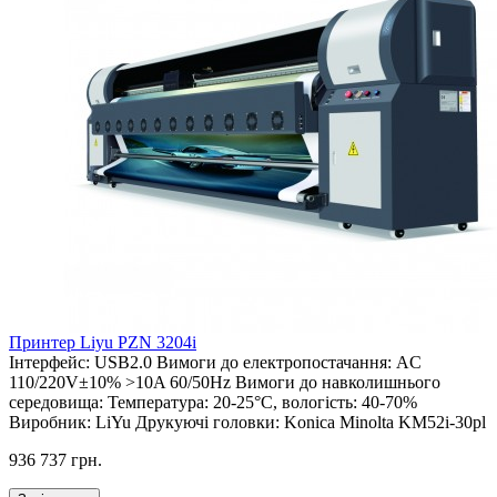
Принтер Liyu PZN 3204i
Інтерфейс:
USB2.0
Вимоги до електропостачання:
AC
110/220V±10% >10A 60/50Hz
Вимоги до навколишнього
середовища:
Температура: 20-25°C, вологість: 40-70%
Виробник:
LiYu
Друкуючі головки:
Konica Minolta KM52i-30pl
936 737 грн.