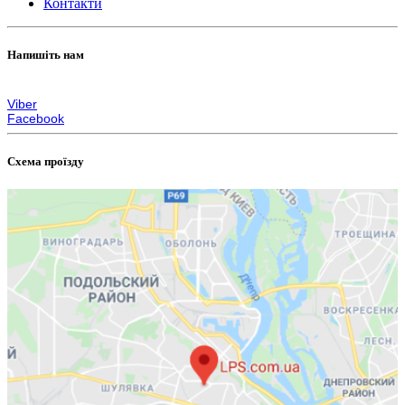
Контакти
Напишіть нам
zakaz@lps.com.ua
Viber
Facebook
Схема проїзду