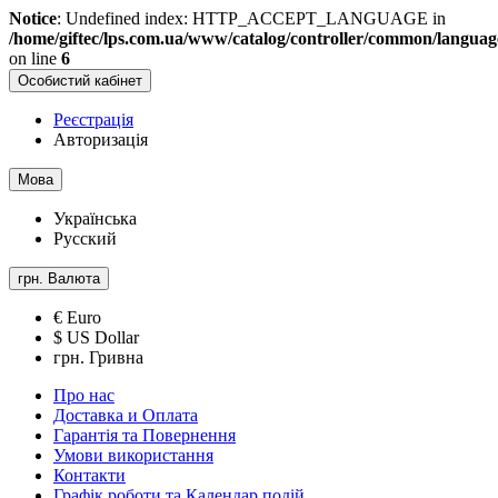
Notice
: Undefined index: HTTP_ACCEPT_LANGUAGE in
/home/giftec/lps.com.ua/www/catalog/controller/common/langua
on line
6
Особистий кабінет
Реєстрація
Авторизація
Мова
Українська
Русский
грн.
Валюта
€ Euro
$ US Dollar
грн. Гривна
Про нас
Доставка и Оплата
Гарантія та Повернення
Умови використання
Контакти
Графік роботи та Календар подій